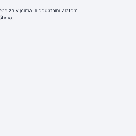
be za vijcima ili dodatnim alatom.
štima.