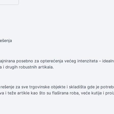
ešenja
ajnirana posebno za opterećenja većeg intenziteta – idealna
 i drugih robustnih artikala.
rešenje za sve trgovinske objekte i skladišta gde je potrebna
a i teže artikle kao što su flaširana roba, veće kutije i pr