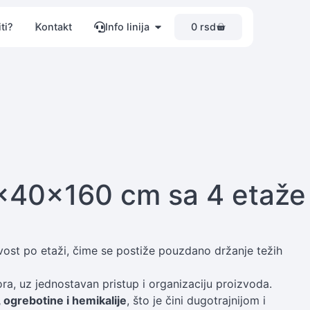
0
rsd
ti?
Kontakt
Info linija
0×40×160 cm sa 4 etaže
vost po etaži, čime se postiže pouzdano držanje težih
a, uz jednostavan pristup i organizaciju proizvoda.
, ogrebotine i hemikalije
, što je čini dugotrajnijom i