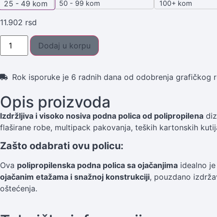
50 - 99 kom
100+ kom
25 - 49
kom
11.902
rsd
Dodaj u korpu
Rok isporuke je 6 radnih dana od odobrenja grafičkog r
Opis proizvoda
Izdržljiva i visoko nosiva podna polica od polipropilena
diz
flaširane robe, multipack pakovanja, teških kartonskih kutija
Zašto odabrati ovu policu:
Ova
polipropilenska podna polica sa ojačanjima
idealno je 
ojačanim etažama i snažnoj konstrukciji
, pouzdano izdržav
oštećenja.