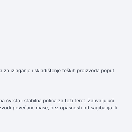
 za izlaganje i skladištenje teških proizvoda poput
 čvrsta i stabilna polica za teži teret. Zahvaljujući
oizvodi povećane mase, bez opasnosti od sagibanja ili