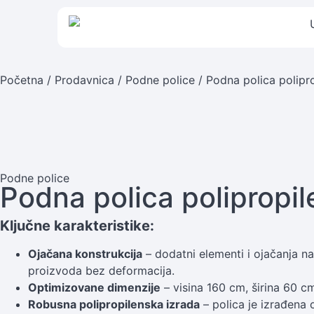
Početna
/
Prodavnica
/
Podne police
/ Podna polica polipr
Podne police
Podna polica polipropi
Ključne karakteristike:
Ojačana konstrukcija
– dodatni elementi i ojačanja n
proizvoda bez deformacija.
Optimizovane dimenzije
– visina 160 cm, širina 60 
Robusna polipropilenska izrada
– polica je izrađena