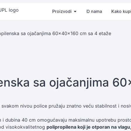
Proizvodi
O nama
Kako kupi
opilenska sa ojačanjima 60×40×160 cm sa 4 etaže
lenska sa ojačanjima 6
a svakom nivou police pružaju znatno veću stabilnost i nosi
cm i dubina 40 cm omogućavaju maksimalnu upotrebu prostor
 od visokokvalitetnog
polipropilena koji je otporan na vlagu