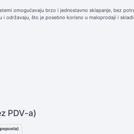
istemi omogućavaju brzo i jednostavno sklapanje, bez potre
u i održavaju, što je posebno korisno u maloprodaji i skladi
)
ez PDV-a)
 popusta)