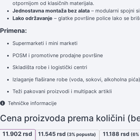
otpornijom od klasičnih materijala.
Jednostavna montaža bez alata
– modularni spojni s
Lako održavanje
– glatke površine police lako se briš
Primena:
Supermarketi i mini marketi
POSM i promotivne prodajne površine
Skladišta robe i logistički centri
Izlaganje flaširane robe (voda, sokovi, alkoholna pića
Teži pakovani proizvodi i multipack artikli
Tehničke informacije
Cena proizvoda prema količini (b
11.902
rsd
11.545
rsd
11.188
rsd
(3% popusta)
(6%