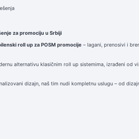
ešenja
enje za promociju u Srbiji
pilenski roll up za POSM promocije
– lagani, prenosivi i br
ernu alternativu klasičnim roll up sistemima, izrađeni od v
alizovani dizajn, naš tim nudi kompletnu uslugu – od dizajna 