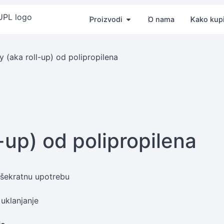
Proizvodi
O nama
Kako kupi
y (aka roll-up) od polipropilena
l-up) od polipropilena
išekratnu upotrebu
 uklanjanje