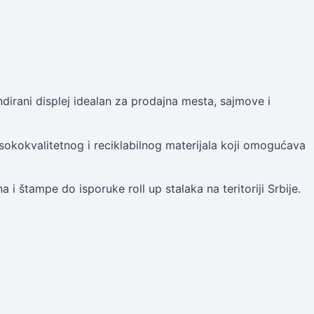
endirani displej idealan za prodajna mesta, sajmove i
isokokvalitetnog i reciklabilnog materijala koji omogućava
i štampe do isporuke roll up stalaka na teritoriji Srbije.