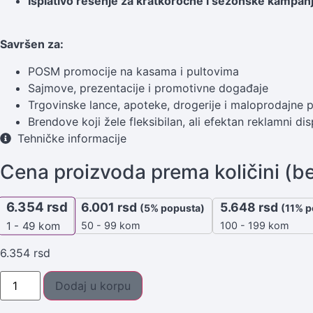
Isplativo rešenje za kratkoročne i sezonske kampan
Savršen za:
POSM promocije na kasama i pultovima
Sajmove, prezentacije i promotivne događaje
Trgovinske lance, apoteke, drogerije i maloprodajne 
Brendove koji žele fleksibilan, ali efektan reklamni dis
Tehničke informacije
Cena proizvoda prema količini (b
6.354
rsd
6.001
rsd
5.648
rsd
(5% popusta)
(11% p
50 - 99 kom
100 - 199 kom
1 - 49
kom
6.354
rsd
Dodaj u korpu