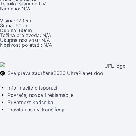
Tehnika štampe: UV
Namena: N/A
Visina: 170cm
Širina: 60cm
Dubina: 60cm
Težina proizvoda: N/A
Ukupna nosivost: N/A
Nosivost po etaži: N/A
Sva prava zadržana
2026 UltraPlanet doo
Informacije o isporuci
Povraćaj novca i reklamacije
Privatnost korisnika
Pravila i uslovi korišćenja