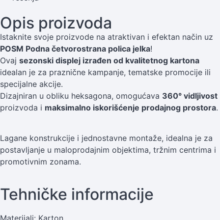
Opis proizvoda
Istaknite svoje proizvode na atraktivan i efektan način uz
POSM Podna četvorostrana polica jelka
!
Ovaj
sezonski displej izrađen od kvalitetnog kartona
idealan je za praznične kampanje, tematske promocije ili
specijalne akcije.
Dizajniran u obliku heksagona, omogućava
360° vidljivost
proizvoda i
maksimalno iskorišćenje prodajnog prostora
.
Lagane konstrukcije i jednostavne montaže, idealna je za
postavljanje u maloprodajnim objektima, tržnim centrima i
promotivnim zonama.
Tehničke informacije
Materijali: Karton