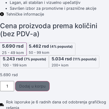
Lagan, ali stabilan i vizuelno upečatljiv
Savršen izbor za promotivne i praznične akcije
Tehničke informacije
Cena proizvoda prema količini
(bez PDV-a)
5.690
rsd
5.462
rsd
(4% popusta)
50 - 99 kom
25 - 49
kom
5.243
rsd
5.034
rsd
(7% popusta)
(11% popusta)
100 - 199 kom
200+ kom
5.690
rsd
Dodaj u korpu
Rok isporuke je 6 radnih dana od odobrenja grafičkog
rešenja