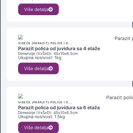
Više detalja
VISEĆE (PARAZIT) POLICE I D...
Parazit polica od juvidura sa 4 etaže
Dimenzije (VxŠxD): 45x
10x
6.5cm
Ukupna nosivost: 1kg
Više detalja
VISEĆE (PARAZIT) POLICE I D...
Parazit polica od juvidura sa 6 etaža
Dimenzije (VxŠxD): 45x
10x
6.5cm
Ukupna nosivost: 1.5kg
Više detalja