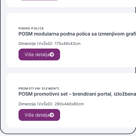
PODNE POLICE
POSM modularna podna polica sa izmenjivom grafi
Dimenzije (VxŠxD): 175x
49x
43cm
Više detalja
PROMOTIVNI ELEMENTI
POSM promotivni set – brendirani portal, izložbena
Dimenzije (VxŠxD): 280x
440x
80cm
Više detalja