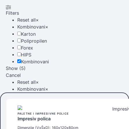
Filters
Reset all
×
Kombinovani
×
Karton
Polipropilen
Forex
HIPS
Kombinovani
Show
(
5
)
Cancel
Reset all
×
Kombinovani
×
PALETNE I IMPRESIVNE POLICE
Impresiv polica
Dimenzije (VxŠxD): 160x
120x
80cm